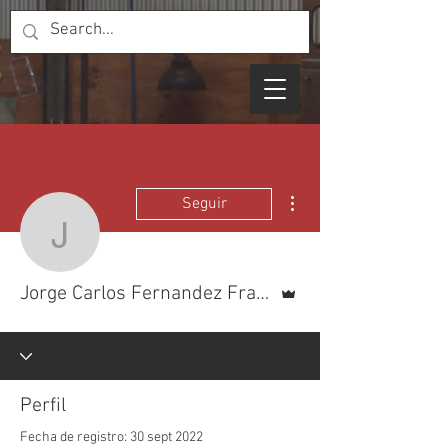
Más acciones
Seguir
Jorge Carlos Fernandez
Administrador
Jorge Carlos Fernandez Frances
Perfil
Fecha de registro: 30 sept 2022