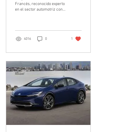
Francés para 2025
Francés, reconocido experto
en el sector automotriz con
más de 20 años de
experiencia
4016
0
1