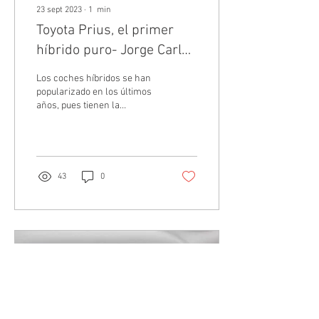
23 sept 2023
∙
1
min
Toyota Prius, el primer
híbrido puro- Jorge Carlos
Fernández Francés
Los coches híbridos se han
popularizado en los últimos
años, pues tienen la
capacidad de funcionar
adecuadamente por medio
de dos...
43
0