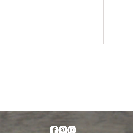
Toyota Prius, el primer híbrido puro-
Histor
Jorge Carlos Fernández Francés
Fernán