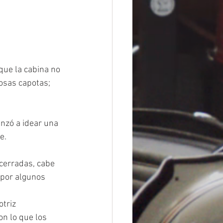
que la cabina no 
mosas capotas; 
nzó a idear una 
e. 
cerradas, cabe 
 por algunos 
triz 
n lo que los 