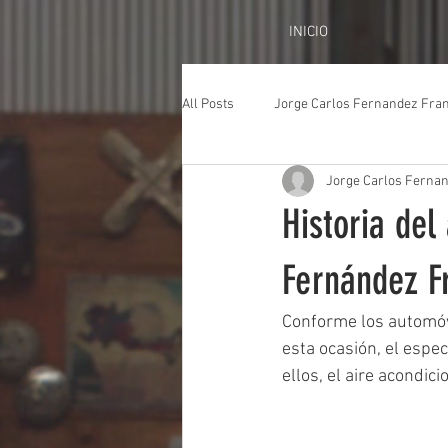
INICIO
All Posts
Jorge Carlos Fernandez Fra
Jorge Carlos Ferna
Historia del
Fernández F
Conforme los automóvi
esta ocasión, el espe
ellos, el aire acondici