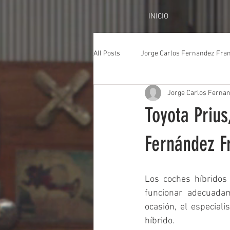
INICIO
All Posts
Jorge Carlos Fernandez Fra
Jorge Carlos Ferna
Toyota Prius
Fernández F
Los coches híbridos
funcionar adecuada
ocasión, el especial
híbrido.