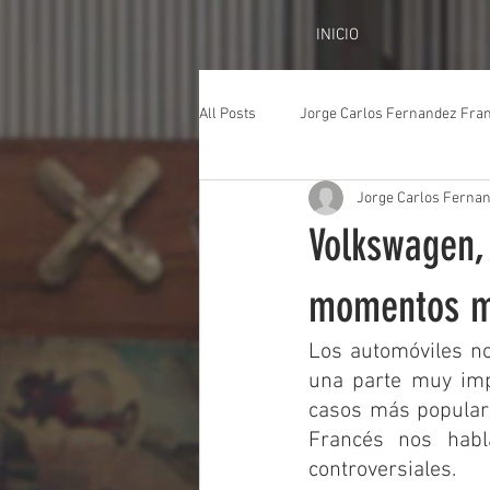
INICIO
All Posts
Jorge Carlos Fernandez Fra
Jorge Carlos Ferna
Volkswagen, 
momentos má
Los automóviles no
una parte muy impo
casos más populare
Francés nos habl
controversiales. 