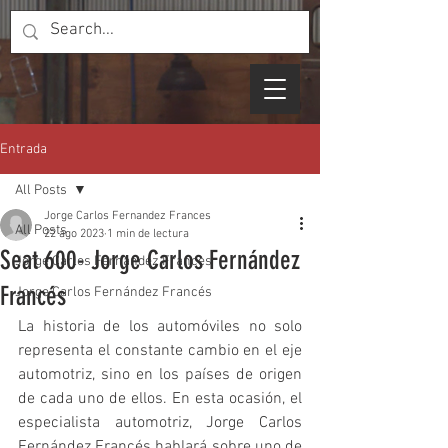
Entrada
All Posts
Jorge Carlos Fernandez Frances
All Posts
22 ago 2023
1 min de lectura
Seat 600- Jorge Carlos Fernández
Jorge Carlos Fernandez Frances
Francés
Jorge Carlos Fernández Francés
La historia de los automóviles no solo 
representa el constante cambio en el eje 
automotriz, sino en los países de origen 
de cada uno de ellos. En esta ocasión, el 
especialista automotriz, Jorge Carlos 
Fernández Francés hablará sobre uno de 