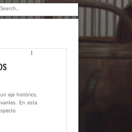
Inicio de sesión
os
 eje histórico, 
antes. En esta 
especto.