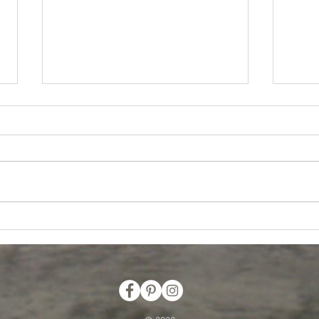
Toyota Prius, el primer híbrido puro-
Histor
Jorge Carlos Fernández Francés
Carlos