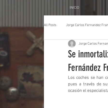
INICIO
All Posts
Jorge Carlos Fernandez Fra
Jorge Carlos Ferna
Se inmortal
Fernández F
Los coches se han co
pues a través de su
ocasión el especialis