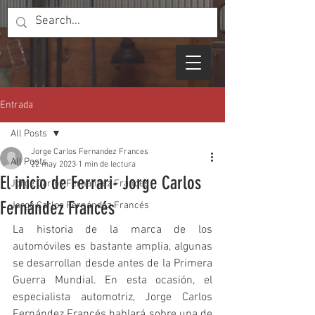
Entrada
All Posts
Jorge Carlos Fernandez Frances
All Posts
22 may 2023
1 min de lectura
El inicio de Ferrari- Jorge Carlos
Jorge Carlos Fernandez Frances
Fernández Francés
Jorge Carlos Fernández Francés
La historia de la marca de los 
automóviles es bastante amplia, algunas 
se desarrollan desde antes de la Primera 
Guerra Mundial. En esta ocasión, el 
especialista automotriz, Jorge Carlos 
Fernández Francés hablará sobre una de 